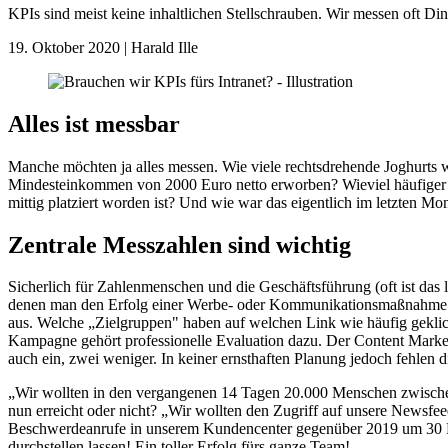
KPIs sind meist keine inhaltlichen Stellschrauben. Wir messen oft Ding
19. Oktober 2020
|
Harald Ille
Alles ist messbar
Manche möchten ja alles messen. Wie viele rechtsdrehende Joghurts
Mindesteinkommen von 2000 Euro netto erworben? Wieviel häufiger wu
mittig platziert worden ist? Und wie war das eigentlich im letzten 
Zentrale Messzahlen sind wichtig
Sicherlich für Zahlenmenschen und die Geschäftsführung (oft ist das 
denen man den Erfolg einer Werbe- oder Kommunikationsmaßnahme – m
aus. Welche „Zielgruppen" haben auf welchen Link wie häufig geklickt
Kampagne gehört professionelle Evaluation dazu. Der Content Marke
auch ein, zwei weniger. In keiner ernsthaften Planung jedoch fehlen 
„Wir wollten in den vergangenen 14 Tagen 20.000 Menschen zwischen
nun erreicht oder nicht? „Wir wollten den Zugriff auf unsere Newsfe
Beschwerdeanrufe in unserem Kundencenter gegenüber 2019 um 30 Pro
durchstellen lassen! Ein toller Erfolg fürs ganze Team!