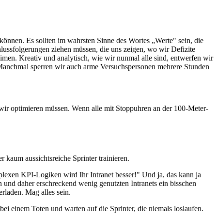
n können. Es sollten im wahrsten Sinne des Wortes „Werte" sein, die
lussfolgerungen ziehen müssen, die uns zeigen, wo wir Defizite
imen. Kreativ und analytisch, wie wir nunmal alle sind, entwerfen wir
h. Manchmal sperren wir auch arme Versuchspersonen mehrere Stunden
ie wir optimieren müssen. Wenn alle mit Stoppuhren an der 100-Meter-
 kaum aussichtsreiche Sprinter trainieren.
lexen KPI-Logiken wird Ihr Intranet besser!" Und ja, das kann ja
en und daher erschreckend wenig genutzten Intranets ein bisschen
rladen. Mag alles sein.
bei einem Toten und warten auf die Sprinter, die niemals loslaufen.