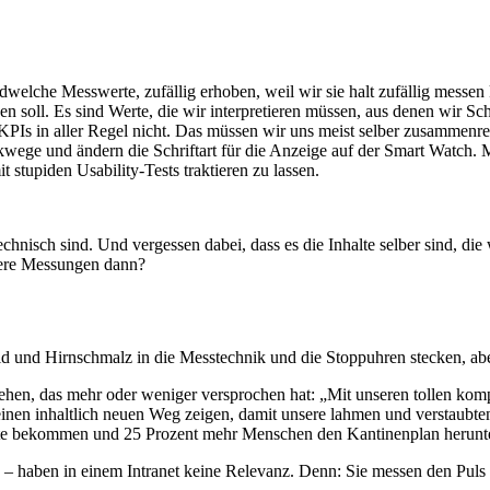
endwelche Messwerte, zufällig erhoben, weil wir sie halt zufällig messe
oll. Es sind Werte, die wir interpretieren müssen, aus denen wir Sch
KPIs in aller Regel nicht. Das müssen wir uns meist selber zusammenre
ickwege und ändern die Schriftart für die Anzeige auf der Smart Watc
stupiden Usability-Tests traktieren zu lassen.
echnisch sind. Und vergessen dabei, dass es die Inhalte selber sind, d
sere Messungen dann?
d und Hirnschmalz in die Messtechnik und die Stoppuhren stecken, aber
hen, das mehr oder weniger versprochen hat: „Mit unseren tollen komp
ch einen inhaltlich neuen Weg zeigen, damit unsere lahmen und verstaubt
eite bekommen und 25 Prozent mehr Menschen den Kantinenplan herunte
en – haben in einem Intranet keine Relevanz. Denn: Sie messen den Puls 