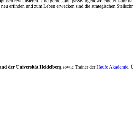
pulsen revitalisieren. Und gerne kann passiv irgendwo eine Pulsuhr hän
et neu erfinden und zum Leben erwecken sind die strategischen Stellschr
nd der Universität Heidelberg
sowie Trainer der
Haufe Akademie
. 