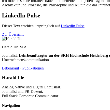
Ich möchte solche Intranets bauen und betreiben und jeden Tag mit Im
Architektur und Prozesse, die Philosophie und Kultur, die das Intran
LinkedIn Pulse
Dieser Text erschien ursprünglich auf
LinkedIn Pulse
.
Zur Übersicht
Harald Ille
M.A.
Journalist,
Lehrbeauftragter an der SRH Hochschule Heidelberg u
Unternehmenskommunikation.
Lebenslauf
·
Publikationen
Harald Ille
Analog Native und Digital Enthusiast.
Journalist und PR-Dozent.
Full Stack Corporate Communicator.
Navigation