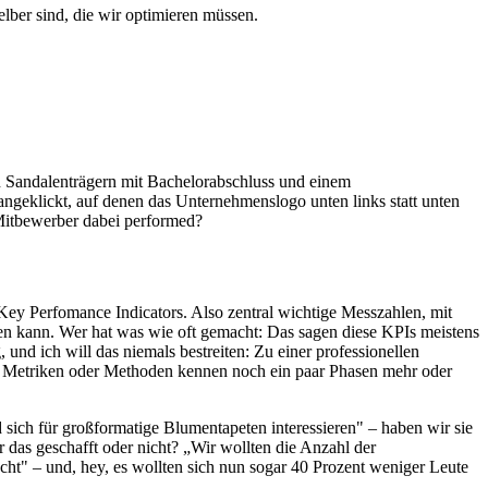
selber sind, die wir optimieren müssen.
 Sandalenträgern mit Bachelorabschluss und einem
geklickt, auf denen das Unternehmenslogo unten links statt unten
 Mitbewerber dabei performed?
 Key Perfomance Indicators. Also zentral wichtige Messzahlen, mit
n kann. Wer hat was wie oft gemacht: Das sagen diese KPIs meistens
und ich will das niemals bestreiten: Zu einer professionellen
re Metriken oder Methoden kennen noch ein paar Phasen mehr oder
ch für großformatige Blumentapeten interessieren" – haben wir sie
das geschafft oder nicht? „Wir wollten die Anzahl der
t" – und, hey, es wollten sich nun sogar 40 Prozent weniger Leute