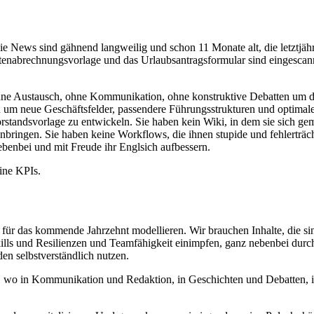
g. Die News sind gähnend langweilig und schon 11 Monate alt, die letztj
ostenabrechnungsvorlage und das Urlaubsantragsformular sind eingesc
ohne Austausch, ohne Kommunikation, ohne konstruktive Debatten um den
 um neue Geschäftsfelder, passendere Führungsstrukturen und optimale
orstandsvorlage zu entwickeln. Sie haben kein Wiki, in dem sie sich g
ringen. Sie haben keine Workflows, die ihnen stupide und fehlerträc
benbei und mit Freude ihr Englsich aufbessern.
ine KPIs.
für das kommende Jahrzehnt modellieren. Wir brauchen Inhalte, die sinn
s und Resilienzen und Teamfähigkeit einimpfen, ganz nebenbei durch di
en selbstverständlich nutzen.
ets, wo in Kommunikation und Redaktion, in Geschichten und Debatten,