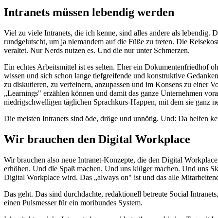
Intranets müssen lebendig werden
Viel zu viele Intranets, die ich kenne, sind alles andere als lebendi
rundgelutscht, um ja niemandem auf die Füße zu treten. Die Reisek
veraltet. Nur Nerds nutzen es. Und die nur unter Schmerzen.
Ein echtes Arbeitsmittel ist es selten. Eher ein Dokumentenfriedhof 
wissen und sich schon lange tiefgreifende und konstruktive Gedanken
zu diskutieren, zu verfeinern, anzupassen und im Konsens zu einer V
„Learnings" erzählen können und damit das ganze Unternehmen voranb
niedrigschwelligen täglichen Sprachkurs-Happen, mit dem sie ganz ne
Die meisten Intranets sind öde, dröge und unnötig. Und: Da helfen ke
Wir brauchen den Digital Workplace
Wir brauchen also neue Intranet-Konzepte, die den Digital Workplace 
erhöhen. Und die Spaß machen. Und uns klüger machen. Und uns Skill
Digital Workplace wird. Das „always on" ist und das alle Mitarbeitend
Das geht. Das sind durchdachte, redaktionell betreute Social Intran
einen Pulsmesser für ein moribundes System.