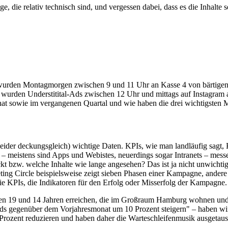
e, die relativ technisch sind, und vergessen dabei, dass es die Inhalte 
 wurden Montagmorgen zwischen 9 und 11 Uhr an Kasse 4 von bärtigen
rden Understitital-Ads zwischen 12 Uhr und mittags auf Instagram an
Monat sowie im vergangenen Quartal und wie haben die drei wichtigsten
leider deckungsgleich) wichtige Daten. KPIs, wie man landläufig sagt,
eistens sind Apps und Webistes, neuerdings sogar Intranets – messe
 bzw. welche Inhalte wie lange angesehen? Das ist ja nicht unwichtig, 
ting Circle beispielsweise zeigt sieben Phasen einer Kampagne, ande
die KPIs, die Indikatoren für den Erfolg oder Misserfolg der Kampagne.
 19 und 14 Jahren erreichen, die im Großraum Hamburg wohnen und si
eds gegenüber dem Vorjahresmonat um 10 Prozent steigern" – haben wir 
zent reduzieren und haben daher die Warteschleifenmusik ausgetausch