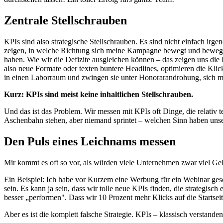
Zentrale Stellschrauben
KPIs sind also strategische Stellschrauben. Es sind nicht einfach irg
zeigen, in welche Richtung sich meine Kampagne bewegt und bewegen s
haben. Wie wir die Defizite ausgleichen können – das zeigen uns die 
also neue Formate oder texten buntere Headlines, optimieren die Kl
in einen Laborraum und zwingen sie unter Honorarandrohung, sich mit 
Kurz: KPIs sind meist keine inhaltlichen Stellschrauben.
Und das ist das Problem. Wir messen mit KPIs oft Dinge, die relativ t
Aschenbahn stehen, aber niemand sprintet – welchen Sinn haben un
Den Puls eines Leichnams messen
Mir kommt es oft so vor, als würden viele Unternehmen zwar viel Gel
Ein Beispiel: Ich habe vor Kurzem eine Werbung für ein Webinar gese
sein. Es kann ja sein, dass wir tolle neue KPIs finden, die strategis
besser „performen". Dass wir 10 Prozent mehr Klicks auf die Starts
Aber es ist die komplett falsche Strategie. KPIs – klassisch verstand