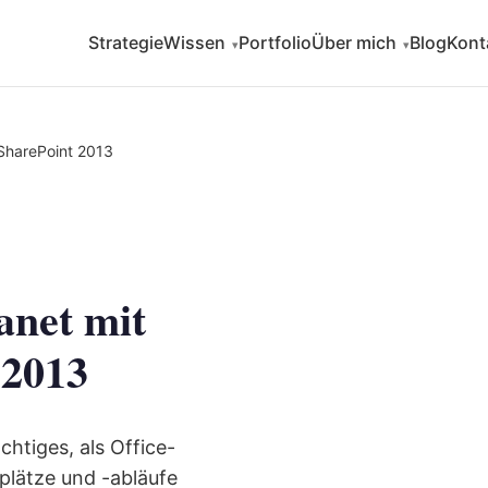
Strategie
Wissen
Portfolio
Über mich
Blog
Kont
▾
▾
 SharePoint 2013
anet mit
 2013
chtiges, als Office-
splätze und -abläufe