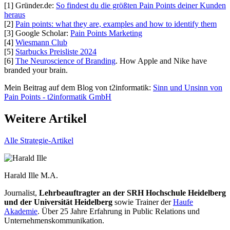
[1] Gründer.de:
So findest du die größten Pain Points deiner Kunden
heraus
[2]
Pain points: what they are, examples and how to identify them
[3] Google Scholar:
Pain Points Marketing
[4]
Wiesmann Club
[5]
Starbucks Preisliste 2024
[6]
The Neuroscience of Branding
. How Apple and Nike have
branded your brain.
Mein Beitrag auf dem Blog von t2informatik:
Sinn und Unsinn von
Pain Points - t2informatik GmbH
Weitere Artikel
Alle Strategie-Artikel
Harald Ille
M.A.
Journalist,
Lehrbeauftragter an der SRH Hochschule Heidelberg
und der Universität Heidelberg
sowie Trainer der
Haufe
Akademie
. Über 25 Jahre Erfahrung in Public Relations und
Unternehmenskommunikation.