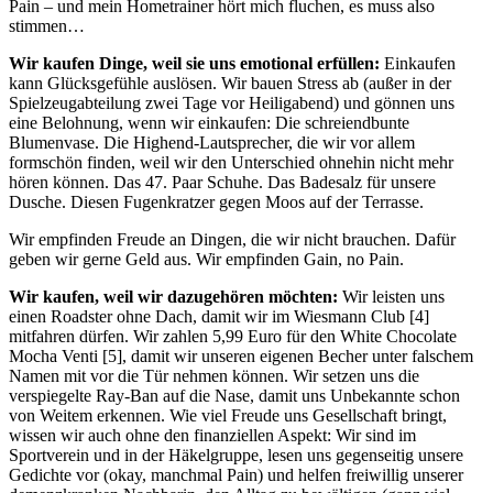
Pain – und mein Hometrainer hört mich fluchen, es muss also
stimmen…
Wir kaufen Dinge, weil sie uns emotional erfüllen:
Einkaufen
kann Glücksgefühle auslösen. Wir bauen Stress ab (außer in der
Spielzeugabteilung zwei Tage vor Heiligabend) und gönnen uns
eine Belohnung, wenn wir einkaufen: Die schreiendbunte
Blumenvase. Die Highend-Lautsprecher, die wir vor allem
formschön finden, weil wir den Unterschied ohnehin nicht mehr
hören können. Das 47. Paar Schuhe. Das Badesalz für unsere
Dusche. Diesen Fugenkratzer gegen Moos auf der Terrasse.
Wir empfinden Freude an Dingen, die wir nicht brauchen. Dafür
geben wir gerne Geld aus. Wir empfinden Gain, no Pain.
Wir kaufen, weil wir dazugehören möchten:
Wir leisten uns
einen Roadster ohne Dach, damit wir im Wiesmann Club [4]
mitfahren dürfen. Wir zahlen 5,99 Euro für den White Chocolate
Mocha Venti [5], damit wir unseren eigenen Becher unter falschem
Namen mit vor die Tür nehmen können. Wir setzen uns die
verspiegelte Ray-Ban auf die Nase, damit uns Unbekannte schon
von Weitem erkennen. Wie viel Freude uns Gesellschaft bringt,
wissen wir auch ohne den finanziellen Aspekt: Wir sind im
Sportverein und in der Häkelgruppe, lesen uns gegenseitig unsere
Gedichte vor (okay, manchmal Pain) und helfen freiwillig unserer