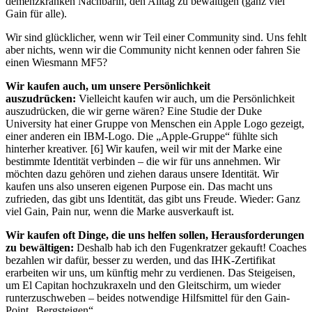
demenzkranken Nachbarin, den Alltag zu bewältigen (ganz viel
Gain für alle).
Wir sind glücklicher, wenn wir Teil einer Community sind. Uns fehlt
aber nichts, wenn wir die Community nicht kennen oder fahren Sie
einen Wiesmann MF5?
Wir kaufen auch, um unsere Persönlichkeit
auszudrücken:
Vielleicht kaufen wir auch, um die Persönlichkeit
auszudrücken, die wir gerne wären? Eine Studie der Duke
University hat einer Gruppe von Menschen ein Apple Logo gezeigt,
einer anderen ein IBM-Logo. Die „Apple-Gruppe“ fühlte sich
hinterher kreativer. [6] Wir kaufen, weil wir mit der Marke eine
bestimmte Identität verbinden – die wir für uns annehmen. Wir
möchten dazu gehören und ziehen daraus unsere Identität. Wir
kaufen uns also unseren eigenen Purpose ein. Das macht uns
zufrieden, das gibt uns Identität, das gibt uns Freude. Wieder: Ganz
viel Gain, Pain nur, wenn die Marke ausverkauft ist.
Wir kaufen oft Dinge, die uns helfen sollen, Herausforderungen
zu bewältigen:
Deshalb hab ich den Fugenkratzer gekauft! Coaches
bezahlen wir dafür, besser zu werden, und das IHK-Zertifikat
erarbeiten wir uns, um künftig mehr zu verdienen. Das Steigeisen,
um El Capitan hochzukraxeln und den Gleitschirm, um wieder
runterzuschweben – beides notwendige Hilfsmittel für den Gain-
Point „Bergsteigen“.