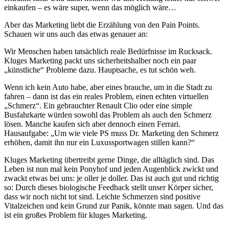
einkaufen – es wäre super, wenn das möglich wäre…
Aber das Marketing liebt die Erzählung von den Pain Points.
Schauen wir uns auch das etwas genauer an:
Wir Menschen haben tatsächlich reale Bedürfnisse im Rucksack.
Kluges Marketing packt uns sicherheitshalber noch ein paar
„künstliche“ Probleme dazu. Hauptsache, es tut schön weh.
Wenn ich kein Auto habe, aber eines brauche, um in die Stadt zu
fahren – dann ist das ein reales Problem, einen echten virtuellen
„Schmerz“. Ein gebrauchter Renault Clio oder eine simple
Busfahrkarte würden sowohl das Problem als auch den Schmerz
lösen. Manche kaufen sich aber dennoch einen Ferrari.
Hausaufgabe: „Um wie viele PS muss Dr. Marketing den Schmerz
erhöhen, damit ihn nur ein Luxussportwagen stillen kann?“
Kluges Marketing übertreibt gerne Dinge, die alltäglich sind. Das
Leben ist nun mal kein Ponyhof und jeden Augenblick zwickt und
zwackt etwas bei uns: je oller je doller. Das ist auch gut und richtig
so: Durch dieses biologische Feedback stellt unser Körper sicher,
dass wir noch nicht tot sind. Leichte Schmerzen sind positive
Vitalzeichen und kein Grund zur Panik, könnte man sagen. Und das
ist ein großes Problem für kluges Marketing.