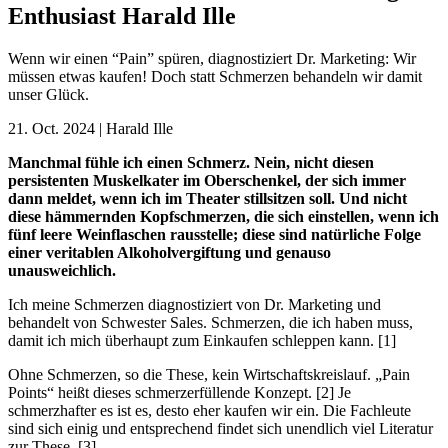
Enthusiast Harald Ille
Wenn wir einen “Pain” spüren, diagnostiziert Dr. Marketing: Wir
müssen etwas kaufen! Doch statt Schmerzen behandeln wir damit
unser Glück.
21. Oct. 2024
|
Harald Ille
Manchmal fühle ich einen Schmerz. Nein, nicht diesen
persistenten Muskelkater im Oberschenkel, der sich immer
dann meldet, wenn ich im Theater stillsitzen soll. Und nicht
diese hämmernden Kopfschmerzen, die sich einstellen, wenn ich
fünf leere Weinflaschen rausstelle; diese sind natürliche Folge
einer veritablen Alkoholvergiftung und genauso
unausweichlich.
Ich meine Schmerzen diagnostiziert von Dr. Marketing und
behandelt von Schwester Sales. Schmerzen, die ich haben muss,
damit ich mich überhaupt zum Einkaufen schleppen kann. [1]
Ohne Schmerzen, so die These, kein Wirtschaftskreislauf. „Pain
Points“ heißt dieses schmerzerfüllende Konzept. [2] Je
schmerzhafter es ist es, desto eher kaufen wir ein. Die Fachleute
sind sich einig und entsprechend findet sich unendlich viel Literatur
zur These. [3]