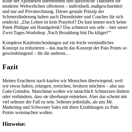
Rolle der Apotheken übernehmen und spezifische Tinkturen für
moderne Wehwehchen offerieren – individuell, maßgeschneidert
und nur auf Privatrechnung. Dieses geniale Prinzip der
Schmerzlinderung haben auch Dienstleister und Coaches für sich
entdeckt: „Das Leben ist kein Ponyhof? Du hast immer noch keine
Patek Philippe am Handgelenk? Das schmerzt uns sehr – hier unser
Zwei-Tages-Workshop ‚Nach Bezahlung bist Du klüger!'“
Komplexe Kaufentscheidungen auf ein leicht verständliches
Konzept zu reduzieren – das macht das Konzept der Pain Points so
gewinnbringend – für die anderen…
Fazit
Meines Erachtens nach kaufen wir Menschen überwiegend, weil
wir etwas haben, erlangen, erreichen, besitzen möchten – also aus
Gain-Gründen. Manchmal wollen wir tatsächlich Schmerzen lindern
oder verhindern, dass sie überhaupt entstehen. Aber das scheint mir
viel seltener der Fall zu sein. Seltener jedenfalls, als uns Mr.
Marketing und Schwester Sales mit ihren Erzählungen zu Pain
Points weismachen wollen.
Hinweise: