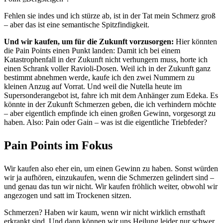
Fehlen sie indes und ich stürze ab, ist in der Tat mein Schmerz groß
– aber das ist eine semantische Spitzfindigkeit.
Und wir kaufen, um für die Zukunft vorzusorgen:
Hier könnten
die Pain Points einen Punkt landen: Damit ich bei einem
Katastrophenfall in der Zukunft nicht verhungern muss, horte ich
einen Schrank voller Ravioli-Dosen. Weil ich in der Zukunft ganz
bestimmt abnehmen werde, kaufe ich den zwei Nummern zu
kleinen Anzug auf Vorrat. Und weil die Nutella heute im
Supersonderangebot ist, fahre ich mit dem Anhänger zum Edeka. Es
könnte in der Zukunft Schmerzen geben, die ich verhindern möchte
– aber eigentlich empfinde ich einen großen Gewinn, vorgesorgt zu
haben. Also: Pain oder Gain – was ist die eigentliche Triebfeder?
Pain Points im Fokus
Wir kaufen also eher ein, um einen Gewinn zu haben. Sonst würden
wir ja aufhören, einzukaufen, wenn die Schmerzen gelindert sind –
und genau das tun wir nicht. Wir kaufen fröhlich weiter, obwohl wir
angezogen und satt im Trockenen sitzen.
Schmerzen? Haben wir kaum, wenn wir nicht wirklich ernsthaft
erkrankt sind. Und dann können wir uns Heilung leider nur schwer