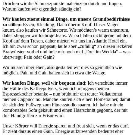
Drücken wir die Schmerzpunkte mal einzeln durch und fragen:
Warum kaufen wir eigentlich ständig ein?
Wir kaufen zuerst einmal Dinge, um unsere Grundbedürfnisse
zu stillen:
Essen, Kleidung, Dach überm Kopf. Unser Magen
knurrt, also kaufen wir Sahnetorte. Wir möchten’s warm untenrum,
daher shoppen wir löchrige Jeans. Wir schlafen nicht gerne mit dem
Kopf auf dem Tresen, daher mieten wir uns im Atlantic Hotel ein.
Ich bin zwar schon pappsatt, laufe aber „zufällig“ an diesen leckeren
Bratwürsten vorbei und hole mir noch mal „Drei im Weckla“ – was
überwiegt: Pain oder Gain?
Wir müssen überleben, also gestalten wir dies so gemütlich wie
möglich. Pain und Gain halten sich in etwa die Waage.
Wir kaufen Dinge, weil wir bequem sind:
Ich verschütte immer
die Hälfte des Kaffeepulvers, wenn ich morgens meinen
Espressokocher betanke – nun brüht mir ein teurer Vollautomat
meinen Cappuccino. Manche kaufen sich einen Hometrainer, damit
sie sich den Fußweg zum Fitnessstudio sparen. Ich habe mir ein
komfortables Sofa gekauft und einen Haarschnitt gegönnt, der mit
drei Handgriffen zur Frisur wird.
Unser Körper will Energie sparen und freut sich, wenn er das darf.
Er zieht daraus einen Gain. Energie aufzuwenden bedeutet eher