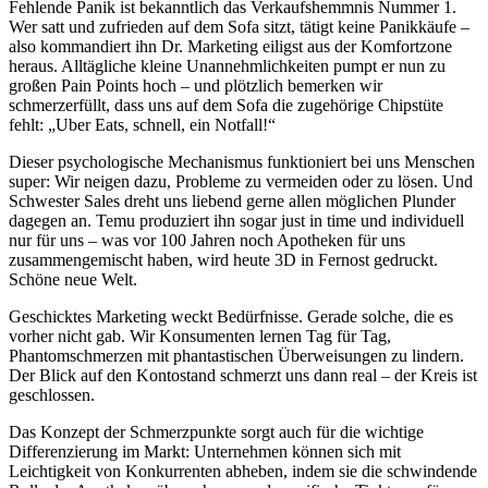
Fehlende Panik ist bekanntlich das Verkaufshemmnis Nummer 1.
Wer satt und zufrieden auf dem Sofa sitzt, tätigt keine Panikkäufe –
also kommandiert ihn Dr. Marketing eiligst aus der Komfortzone
heraus. Alltägliche kleine Unannehmlichkeiten pumpt er nun zu
großen Pain Points hoch – und plötzlich bemerken wir
schmerzerfüllt, dass uns auf dem Sofa die zugehörige Chipstüte
fehlt: „Uber Eats, schnell, ein Notfall!“
Dieser psychologische Mechanismus funktioniert bei uns Menschen
super: Wir neigen dazu, Probleme zu vermeiden oder zu lösen. Und
Schwester Sales dreht uns liebend gerne allen möglichen Plunder
dagegen an. Temu produziert ihn sogar just in time und individuell
nur für uns – was vor 100 Jahren noch Apotheken für uns
zusammengemischt haben, wird heute 3D in Fernost gedruckt.
Schöne neue Welt.
Geschicktes Marketing weckt Bedürfnisse. Gerade solche, die es
vorher nicht gab. Wir Konsumenten lernen Tag für Tag,
Phantomschmerzen mit phantastischen Überweisungen zu lindern.
Der Blick auf den Kontostand schmerzt uns dann real – der Kreis ist
geschlossen.
Das Konzept der Schmerzpunkte sorgt auch für die wichtige
Differenzierung im Markt: Unternehmen können sich mit
Leichtigkeit von Konkurrenten abheben, indem sie die schwindende