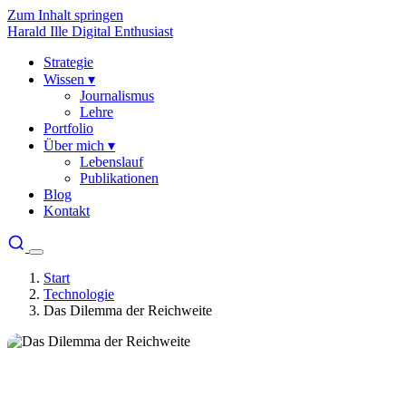
Zum Inhalt springen
Harald Ille
Digital Enthusiast
Strategie
Wissen
▾
Journalismus
Lehre
Portfolio
Über mich
▾
Lebenslauf
Publikationen
Blog
Kontakt
Start
Technologie
Das Dilemma der Reichweite