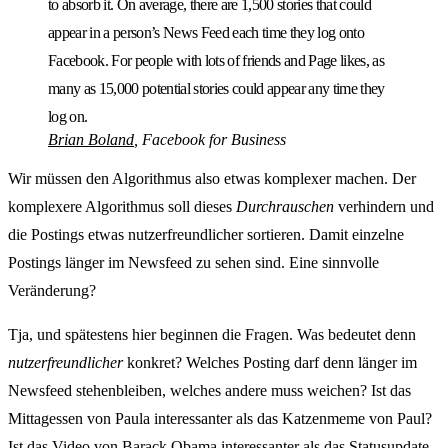
to absorb it. On average, there are 1,500 stories that could
appear in a person’s News Feed each time they log onto
Facebook. For people with lots of friends and Page likes, as
many as 15,000 potential stories could appear any time they
log on.
Brian Boland
, Facebook for Business
Wir müssen den Algorithmus also etwas komplexer machen. Der
komplexere Algorithmus soll dieses
Durchrauschen
verhindern und
die Postings etwas nutzerfreundlicher sortieren. Damit einzelne
Postings länger im Newsfeed zu sehen sind. Eine sinnvolle
Veränderung?
Tja, und spätestens hier beginnen die Fragen. Was bedeutet denn
nutzerfreundlicher
konkret? Welches Posting darf denn länger im
Newsfeed stehenbleiben, welches andere muss weichen? Ist das
Mittagessen von Paula interessanter als das Katzenmeme von Paul?
Ist das Video von Barack Obama interessanter als das Statusupdate