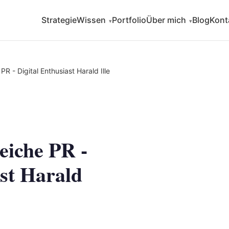
Strategie
Wissen
Portfolio
Über mich
Blog
Kont
▾
▾
PR - Digital Enthusiast Harald Ille
reiche PR -
ast Harald