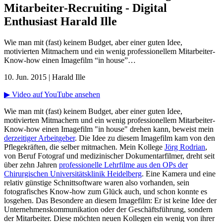
Mitarbeiter-Recruiting - Digital
Enthusiast Harald Ille
Wie man mit (fast) keinem Budget, aber einer guten Idee,
motivierten Mitmachern und ein wenig professionellem Mitarbeiter-
Know-how einen Imagefilm “in house”…
10. Jun. 2015
|
Harald Ille
▶ Video auf YouTube ansehen
Wie man mit (fast) keinem Budget, aber einer guten Idee,
motivierten Mitmachern und ein wenig professionellem Mitarbeiter-
Know-how einen Imagefilm "in house" drehen kann, beweist mein
derzeitiger Arbeitgeber
. Die Idee zu diesem Imagefilm kam von den
Pflegekräften, die selber mitmachen. Mein Kollege
Jörg Rodrian
,
von Beruf Fotograf und medizinischer Dokumentarfilmer, dreht seit
über zehn Jahren
professionelle Lehrfilme aus den OPs der
Chirurgischen Universitätsklinik Heidelberg
. Eine Kamera und eine
relativ günstige Schnittsoftware waren also vorhanden, sein
fotografisches Know-how zum Glück auch, und schon konnte es
losgehen. Das Besondere an diesem Imagefilm: Er ist keine Idee der
Unternehmenskommunikation oder der Geschäftsführung, sondern
der Mitarbeiter. Diese möchten neuen Kollegen ein wenig von ihrer