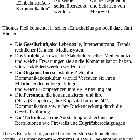
Nutzende
Online-Reputation
„Einbahnstraßen-
sollen überzeugt
und Schaffen von
Kommunikation“
werden.
Mehrwert.
Thomas Pleil betrachtet in seinem Entscheidungsmodell dazu fünf
Ebenen:
Die
Gesellschaft,
also Lebensstile, Internetnutzung, Trends,
rechtlicher Rahmen, Mediensystem.
Das
Umfeld
, also wie die Stakeholder selber Medien nutzen
und welche Erwartungen
sie an die Kommunikation haben,
wie sie aktiviert werden wollen, etc.
Die
Organisation
selbst: ihre Ziele, ihre
Kommunikationskultur, wieviel Vertrauen sie ihren
Mitarbeitenden entgegenbringen
und welche Kompetenzen ihre PR-Abteilung hat.
Die
Personen
, die kommunizieren, und ihre
(Netz-)Kompetenz, ihre Kapazität für eine 24/7-
Kommunikation sowie ihre Rückendeckung durch die
Geschäftsführung.
Die
Technik
, also die Ausstattung und technische
Restriktionen wie Firewalls und Zugriffsberechtigungen.
Dieses Entscheidungsmodell orientiert sich stark an einem
Modell, das unter seinem Akronym CATWOE bekannt wurde und