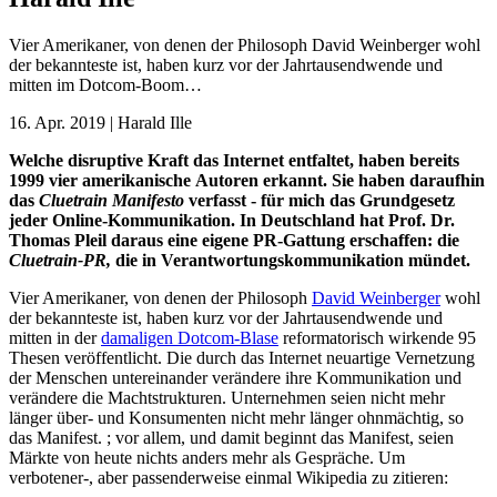
Vier Amerikaner, von denen der Philosoph David Weinberger wohl
der bekannteste ist, haben kurz vor der Jahrtausendwende und
mitten im Dotcom-Boom…
16. Apr. 2019
|
Harald Ille
Welche disruptive Kraft das Internet entfaltet, haben bereits
1999 vier amerikanische Autoren erkannt. Sie haben daraufhin
das
Cluetrain Manifesto
verfasst - für mich das Grundgesetz
jeder Online-Kommunikation. In Deutschland hat Prof. Dr.
Thomas Pleil daraus eine eigene PR-Gattung erschaffen: die
Cluetrain-PR,
die in Verantwortungskommunikation mündet.
Vier Amerikaner, von denen der Philosoph
David Weinberger
wohl
der bekannteste ist, haben kurz vor der Jahrtausendwende und
mitten in der
damaligen Dotcom-Blase
reformatorisch wirkende 95
Thesen veröffentlicht. Die durch das Internet neuartige Vernetzung
der Menschen untereinander verändere ihre Kommunikation und
verändere die Machtstrukturen. Unternehmen seien nicht mehr
länger über- und Konsumenten nicht mehr länger ohnmächtig, so
das Manifest. ; vor allem, und damit beginnt das Manifest, seien
Märkte von heute nichts anders mehr als Gespräche. Um
verbotener-, aber passenderweise einmal Wikipedia zu zitieren: