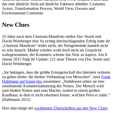
das eine ähnliche Sicht auf ähnliche Faktoren abbildet: Costumer,
Actors, Transformation Process, World View, Owners und
Environmental Contraints.
New Clues
16 Jahre nach dem Cluetrain-Manifesto stellen Doc Searls und
David Weinberger fest: So richtig durchschlagenden Erfolg hatte ihr
„Cluetrain Manifesto“ leider nicht, die Netzgemeinde handelt nicht
so sehr danach. Märkte würden wohl doch nicht als Gespräche
wahrgenommen, der Kommerz scheine das Netz zu kapern. Am 8.
Januar 2015 folgt ihr Update: 121 neue Thesen von Doc Searls und
David Weinberger.
„Sie beklagen, dass die größte Errungenschaft des Internets verloren
zu gehen drohe: die direkte Verbindung von Menschen“, fasst
Frank
Dahlmann auf brand eins
zusammen: „Stattdessen sehen sie eine
zunehmende Kommerzialisierung des Netzes. Der Mensch wird
zum bloßen Nutzer statt zum Macher, isoliert in einem großen
Kaufhaus, in dem er nicht erkennen könne, welchen Preis er zahle.“
(Dahlmann 2015)
Hier sind einige der
wichtigsten Überschriften aus den New Clues
: