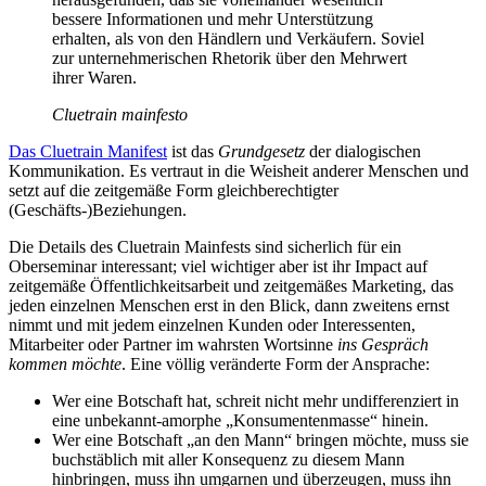
bessere Informationen und mehr Unterstützung
erhalten, als von den Händlern und Verkäufern. Soviel
zur unternehmerischen Rhetorik über den Mehrwert
ihrer Waren.
Cluetrain mainfesto
Das Cluetrain Manifest
ist das
Grundgesetz
der dialogischen
Kommunikation. Es vertraut in die Weisheit anderer Menschen und
setzt auf die zeitgemäße Form gleichberechtigter
(Geschäfts-)Beziehungen.
Die Details des Cluetrain Mainfests sind sicherlich für ein
Oberseminar interessant; viel wichtiger aber ist ihr Impact auf
zeitgemäße Öffentlichkeitsarbeit und zeitgemäßes Marketing, das
jeden einzelnen Menschen erst in den Blick, dann zweitens ernst
nimmt und mit jedem einzelnen Kunden oder Interessenten,
Mitarbeiter oder Partner im wahrsten Wortsinne
ins Gespräch
kommen möchte
. Eine völlig veränderte Form der Ansprache:
Wer eine Botschaft hat, schreit nicht mehr undifferenziert in
eine unbekannt-amorphe „Konsumentenmasse“ hinein.
Wer eine Botschaft „an den Mann“ bringen möchte, muss sie
buchstäblich mit aller Konsequenz zu diesem Mann
hinbringen, muss ihn umgarnen und überzeugen, muss ihn