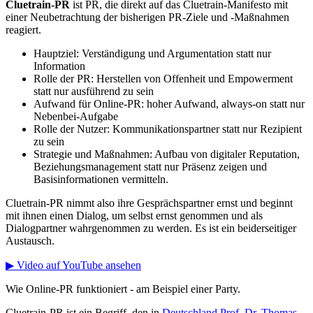
Cluetrain-PR
ist PR, die direkt auf das Cluetrain-Manifesto mit
einer Neubetrachtung der bisherigen PR-Ziele und -Maßnahmen
reagiert.
Hauptziel: Verständigung und Argumentation statt nur
Information
Rolle der PR: Herstellen von Offenheit und Empowerment
statt nur ausführend zu sein
Aufwand für Online-PR: hoher Aufwand, always-on statt nur
Nebenbei-Aufgabe
Rolle der Nutzer: Kommunikationspartner statt nur Rezipient
zu sein
Strategie und Maßnahmen: Aufbau von digitaler Reputation,
Beziehungsmanagement statt nur Präsenz zeigen und
Basisinformationen vermitteln.
Cluetrain-PR nimmt also ihre Gesprächspartner ernst und beginnt
mit ihnen einen Dialog, um selbst ernst genommen und als
Dialogpartner
wahrgenommen zu werden. Es ist ein beiderseitiger
Austausch.
▶ Video auf YouTube ansehen
Wie Online-PR funktioniert
- am Beispiel einer Party.
Cluetrain-PR ist ein Begriff, den in
Deutschland Prof. Dr. Thomas